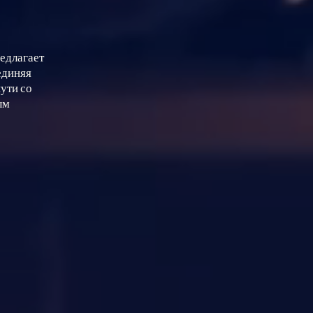
едлагает
единяя
ути со
ым