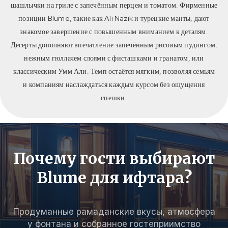
шашлычки на гриле с запечённым перцем и томатом. Фирменные
позиции Blume, такие как Ali Nazik и турецкие манты, дают
знакомое завершение с повышенным вниманием к деталям.
Десерты дополняют впечатление запечённым рисовым пудингом,
нежным гюллачем слоями с фисташками и гранатом, или
классическим Умм Али. Темп остаётся мягким, позволяя семьям
и компаниям наслаждаться каждым курсом без ощущения
спешки.
Почему гости выбирают
Blume для ифтара?
Продуманные рамаданские вкусы, атмосфера
у фонтана и собранное гостеприимство